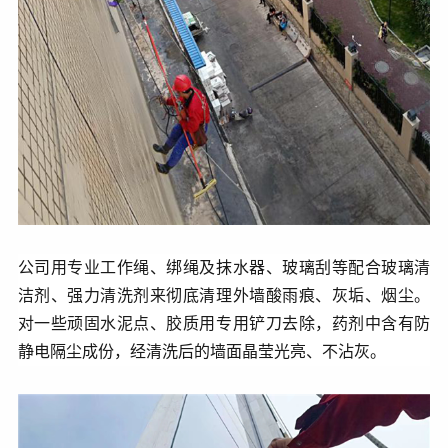
公司用专业工作绳、绑绳及抹水器、玻璃刮等配合玻璃清
洁剂、强力清洗剂来彻底清理外墙酸雨痕、灰垢、烟尘。
对一些顽固水泥点、胶质用专用铲刀去除，药剂中含有防
静电隔尘成份，经清洗后的墙面晶莹光亮、不沾灰。