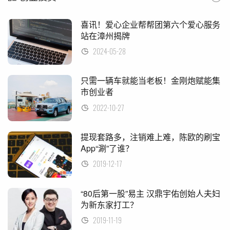
喜讯！爱心企业帮帮团第六个爱心服务
站在漳州揭牌
2024-05-28
只需一辆车就能当老板！金刚炮赋能集
市创业者
2022-10-27
提现套路多，注销难上难，陈欧的刷宝
App“涮”了谁？
2019-12-17
“80后第一股”易主 汉鼎宇佑创始人夫妇
为新东家打工？
2019-11-19