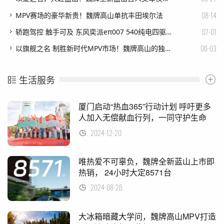
08-14
MPV赛场的豪华新贵！魏牌高山单抗丰田埃尔法
07-01
轿跑驾控 触手可及 东风奕派eπ007 540纯电四驱Pro版上市
06-03
以旗舰之名 制胜新时代MPV市场！魏牌高山的独门绝技
生活服务
厦门启动“热血365”行动计划 呼吁更多
人加入无偿献血行列，一同守护生命
2024-12-20
唯热爱不可辜负，魏牌全新蓝山上市即
热销， 24小时大定8571台
2024-08-26
大冰箱暗藏大学问，魏牌高山MPV打造