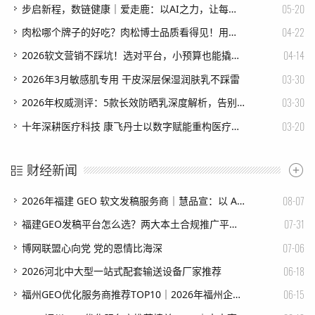
05-20
步启新程，数链健康｜爱走鹿：以AI之力，让每一步都有价值
04-22
肉松哪个牌子的好吃？肉松博士品质看得见！用实力守护安心美味
04-14
2026软文营销不踩坑！选对平台，小预算也能撬动大流量
03-30
2026年3月敏感肌专用 干皮深层保湿润肤乳不踩雷
03-30
2026年权威测评：5款长效防晒乳深度解析，告别频繁补涂的烦恼
03-20
十年深耕医疗科技 康飞丹士以数字赋能重构医疗服务新生态
财经新闻
08-07
2026年福建 GEO 软文发稿服务商｜慧品宣：以 AI 技术赋能品牌全域传播
07-31
福建GEO发稿平台怎么选？两大本土合规推广平台实测推荐
07-06
博网联盟心向党 党的恩情比海深
06-18
2026河北中大型一站式配套输送设备厂家推荐
06-15
福州GEO优化服务商推荐TOP10｜2026年福州企业AI全域推广选型指南