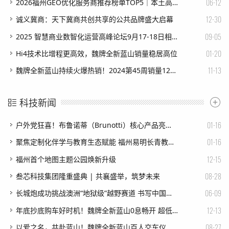
06-12
2026福州GEO优化服务商推荐榜单TOP5｜本土高口碑企业获客优选
12-30
诚义冀商：天下冀商共创共享的公共品牌盛大启幕
09-05
2025 智慧商业数智化运营高峰论坛9月17-18日相约南京
01-20
Hi4技术比增程更高效，魏牌全新蓝山销量稳居高位
11-13
魏牌全新蓝山持续火爆热销！2024第45周销量1219台
科技新闻
01-16
户外党狂喜！布鲁诺蒂（Brunotti）核心产品亮点曝光：防水、轻量化、本土化拉满
01-16
聚焦定制化伴学与教育生态赋能 ​福州易明长青教育科技有限公司（易明长青）完成天使轮融资
12-15
福州首个地图主题公园焕新升级
08-28
叁芯科技集团隆重盛典 | 共襄盛举，筑梦未来
06-09
长城炮成功挑战澳洲“地狱级”越野赛道 书写中国皮卡荣耀时刻
12-13
年底抄底购车好时机！魏牌全新蓝山0息畅开 超低首付仅需8.99万
08-27
以爱之名，共赴蓝山！魏牌全新蓝山百人交车仪式限时招募中