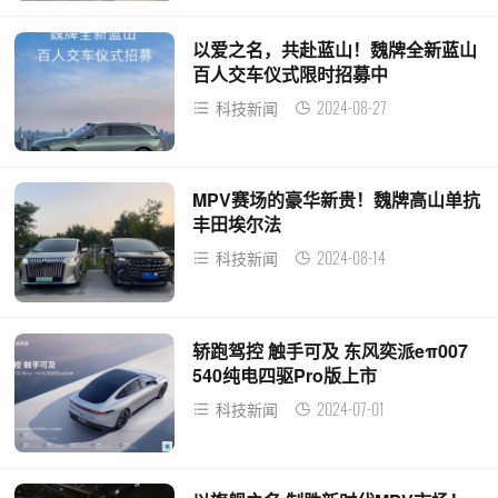
以爱之名，共赴蓝山！魏牌全新蓝山
百人交车仪式限时招募中
2024-08-27
科技新闻
MPV赛场的豪华新贵！魏牌高山单抗
丰田埃尔法
2024-08-14
科技新闻
轿跑驾控 触手可及 东风奕派eπ007
540纯电四驱Pro版上市
2024-07-01
科技新闻