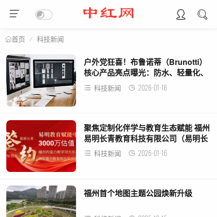
科技新闻
首页
户外党狂喜！布鲁诺蒂（Brunotti）
核心产品亮点曝光：防水、轻量化、
本土化拉满
2026-01-16
科技新闻
聚焦定制化伴学与教育生态赋能 ​福州
易明长青教育科技有限公司（易明长
青）完成天使轮融资
2026-01-16
科技新闻
福州首个地图主题公园焕新升级