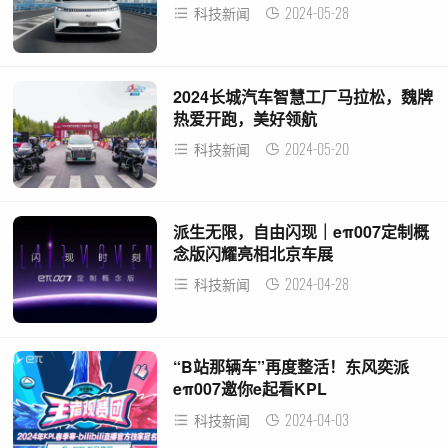
2024-05-28
科技新闻
2024长城汽车智慧工厂马拉松，魏牌
热爱开跑，美好领航
2024-05-20
科技新闻
派生无限，自由闪现｜eπ007定制概
念版闪耀亮相北京车展
2024-04-28
科技新闻
“B站那辆车”再度整活！东风奕派
eπ007邀你e起看KPL
2024-04-03
科技新闻