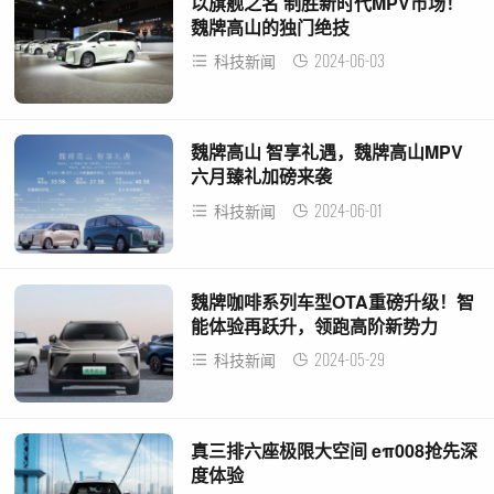
以旗舰之名 制胜新时代MPV市场！
魏牌高山的独门绝技
2024-06-03
科技新闻
魏牌高山 智享礼遇，魏牌高山MPV
六月臻礼加磅来袭
2024-06-01
科技新闻
魏牌咖啡系列车型OTA重磅升级！智
能体验再跃升，领跑高阶新势力
2024-05-29
科技新闻
真三排六座极限大空间 eπ008抢先深
度体验