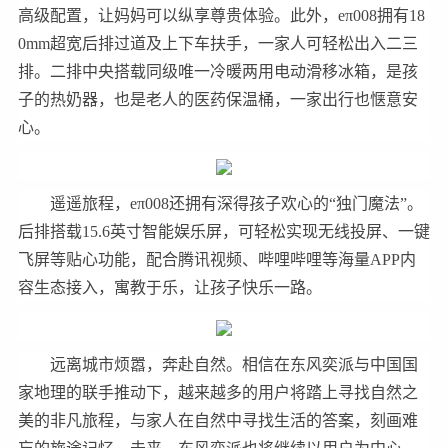
高级配置，让妈妈可以纵享尊贵体验。此外，eπ008拥有18
0mm超宽后排过道及上下车扶手，一家人可轻松出入二三
排。二排中央搭载同级唯一冷暖两用电动滑移冰箱，是孩
子的热奶器，也是老人的医药保温桶，一家出行也惬意安
心。
遥遥旅程，eπ008还拥有深得孩子欢心的“独门魔法”。
后排搭载15.6英寸智能娱乐屏，可轻松实现无线投屏、一键
飞屏等贴心功能，配合腾讯视频、哔哩哔哩等海量APP内
容生态接入，寓教于乐，让孩子快乐一路。
远离城市烦嚣，奔赴自然。相信在东风奕派与中国国
家地理的联手推动下，越来越多的用户将踏上寻找自然之
美的非凡旅程，与家人在自然中寻找生活的答案，刻画难