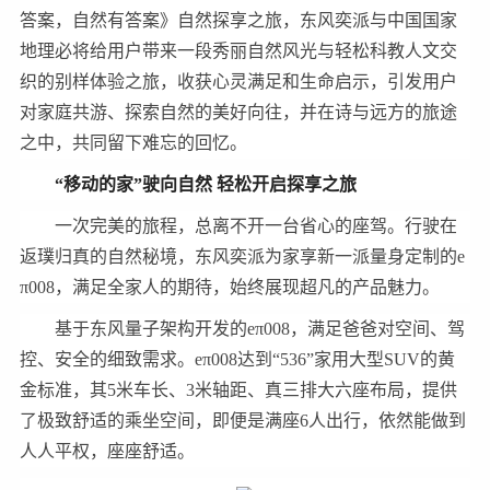
答案，自然有答案》自然探享之旅，东风奕派与中国国家
地理必将给用户带来一段秀丽自然风光与轻松科教人文交
织的别样体验之旅，收获心灵满足和生命启示，引发用户
对家庭共游、探索自然的美好向往，并在诗与远方的旅途
之中，共同留下难忘的回忆。
“移动的家”驶向自然 轻松开启探享之旅
一次完美的旅程，总离不开一台省心的座驾。行驶在
返璞归真的自然秘境，东风奕派为家享新一派量身定制的e
π008，满足全家人的期待，始终展现超凡的产品魅力。
基于东风量子架构开发的eπ008，满足爸爸对空间、驾
控、安全的细致需求。eπ008达到“536”家用大型SUV的黄
金标准，其5米车长、3米轴距、真三排大六座布局，提供
了极致舒适的乘坐空间，即便是满座6人出行，依然能做到
人人平权，座座舒适。