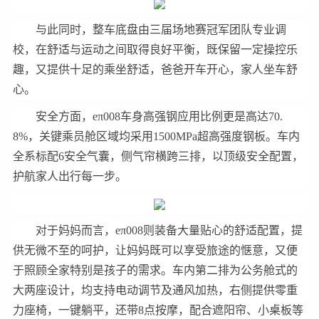
与此同时，整车底盘由三届场地赛冠军团队专业调
校，在舒适与运动之间取得良好平衡，既保留一定操控乐
趣，又提供十足的乘坐舒适，爸爸开车开心，家人坐车舒
心。
安全方面，eπ008车身高强钢应用比例更是高达70.
8%，关键乘员舱区域均采用1500MPa超高强度钢板。车内
全系标配6安全气囊，侧气帘横跨三排，以顶级安全配置，
护航家人出行每一步。
对于妈妈而言，eπ008则装备大量贴心的舒适配置，提
供无微不至的呵护，让妈妈既可以享受旅途的惬意，又便
于照顾全家特别是孩子的需求。车内第二排为公务舱式的
大两座设计，均支持电动调节及通风加热，右侧提供零重
力座椅，一键躺平，还带8点按摩，配合遮阳帘、小桌板等