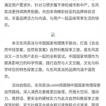
满足用户需求外，针对习惯步履不停的城市新中产，东风
奕派更持续跨界拓圈，共创多场精彩纷呈的品牌体验活
动，丰富品牌活力与内涵，与用户一起品味驾享生活的快
乐。
本次东风奕派与中国国家地理携手联动，打造《去自
然中找答案，自然有答案》自然科教探享之旅，是东风奕
派又一次与用户走在一起的全新尝试。中国国家地理作为
颇具影响力的科学传媒，践行自然与人文交融、文化与科
学呼应的特色探索之路，与东风奕派的品牌内涵不谋而
合。
活动启程后，东风奕派eπ008将跟随中国国家地理探索
自然路线，深入滇西北香格里拉秘境，凭借大空间、强动
力、真舒适、更安全的硬核实力为此次自然科教探享之旅
保驾护航。官方社媒平台将全程记录旅程点点滴滴，带领