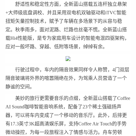
舒适性和稳定性方面，全新蓝山搭载五连杆独立悬架
+大师级底盘调校、并且采用双电机双轴驱动和iTVC智能
扭矩矢量控制技术，赋予了车辆在多场景下的从容与稳
定。秋季雨多，面对泥路、烂路也丝毫不慌。全新蓝山搭
载Hi4性能版，是专为家庭用车设计的智能电混四驱架构，
应对一般坏路、穿越、低附等场景，绰绰有余。
行驶过程中，车内的隔音效果同样令人称赞，4门双层
隔音玻璃将外界的喧嚣隔绝在外，为驾乘人员营造了一个
静谧的空间。
美妙的旅行更需要音乐的点缀，全新蓝山搭载了Coffee
AI Sound咖啡智能音响系统，配备了23个稀土强磁扬声
器，可以将车内变成了一个移动的音乐厅。此外，后排更
有17.3英寸3K超高清娱乐屏，支持Coffee Air Touch的手势
微动操控，为每一段旅程注入了情感与活力。舟车劳顿