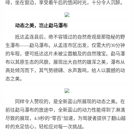
啡，坐在窗边，享受着午后的悠闲时光，十分令人沉醉。
动态之美，岂止
勐
马瀑布
抵达孟连县后，绝不容错过的自然奇观是那隐秘的野
生瀑布——勐马瀑布。从孟连市区出发，仅需大约30分钟
的车程，便可抵达这片未被尘嚣触及的自然瑰宝。勐马瀑
布以其原生态的风貌，展现出大自然的雄浑之美，瀑布从
高处倾泻而下，其气势磅礴、水声轰鸣，给人以震撼的动
态之美。
同样令人赞叹的，是全新蓝山所展现的动态之美。在
前往勐马瀑布的旅途中，全新蓝山的动力性能得到了淋漓
尽致的展现，4.9秒的“零百”加速，为驾驶者提供了翻山越
岭的充足信心，轻松应对每一次挑战。