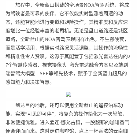
旅程中，全新蓝山搭载的全场景NOA智驾系统，将成
为驾驶者最可靠的伙伴。它不仅能实时监测着周遭的动
态，还能智能地进行变道和避险操作，其精准度和反应速
度堪比一位经验丰富的老司机。无论是盘山道路还是城区
道路，全新蓝山的NOA智驾表现同样出色，不生搬硬套，
而是活学活用，根据实时路况灵活调整，其操作的流畅性
和精准性令人赞叹。这源于其配置了包括激光雷达在内的2
7个智慧传感器、视觉摄像头+激光雷达融合方案以及端到
端智驾大模型—SEE等领先技术，赋予了全新蓝山超凡的
感知能力和决策智慧。
到达目的地后，还可以使用全新蓝山的遥控泊车功
能，实现“可见即可停”，将复杂的操作简化为一次轻触，
非常便捷优雅。进入孟连·娜允古镇，一股馥郁的咖啡香气
便会迎面而来。这时走进咖啡馆，点上一杯香浓的云南咖