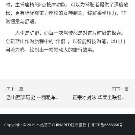
时，主驾座椅的8点按摩功能，可以为驾驶者提供了深度放
松；更有标配零重力座椅的女神副驾，缓解乘坐压力，非
常惬意与舒适。
人生是旷野，而每一次驾驶都是对这片旷野的探索。
全新蓝山作为旅程中的“伴侣”，以智能科技为笔，以山川
河流为卷，绘制出一幅幅动人的旅行故事。
上一篇
下一篇
游山西读历史 一嗨租车荐游临汾铁佛寺
正宗才对味 华莱士联名熊猫和和国庆重磅上新鱼香肉丝鸡腿堡
Copyright © 2019 本站基于
CHINARED
程序搭建 |
川ICP备6666666号