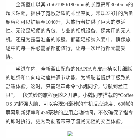
全新蓝山以其5156/1980/1805mm的长宽高和3050mm的
超长轴距，提供了宽敞舒适的乘坐空间。常规239升的后备
厢容积可以扩展至1040升，为旅行者提供了巨大的灵活
性。无论是轻便的背包、专业的相机设备、探索用的无人
机，还是为露营准备的帐篷，都能轻松纳入囊中，确保旅
途中的每一件必需品都能随行，让每一次出行都无需妥
协。
坐进车内，全新蓝山配备的NAPPA真皮座椅以其细腻
的触感和12向电动座椅调节功能，为驾驶者提供了极致的
舒适体验。这时，只需轻声命令“小魏同学，导航到孟连
县”，一段美妙的旅程便随之开启。小魏同学搭载的“Coffee
OS 3”超强大脑，可以实现94毫秒的车机反应速度、60帧的
屏幕刷新频率和436毫秒的应用启动时间，不仅确保了指令
的即时执行，更为驾驶者带来了流畅无阻的交互体验。