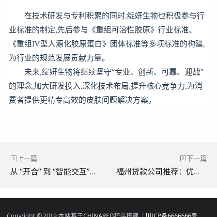
在技术研发与专利积累的同时,绽妍生物也积极参与行
业标准的制定,先后参与《重组可溶性胶原》行业标准、
《重组IV型人源化胶原蛋白》团体标准等多项标准的构建,
为行业的规范发展贡献力量。
未来,绽妍生物将继续坚守“专业、创新、可靠、迎战”
的理念,加大研发投入,深化技术布局,提升核心竞争力,为消
费者提供更精专高效的皮肤问题解决方案。
上一篇
下一篇
从 “开合” 到 “智能交互”，HOPO好博窗控开启人居体验新篇
福州贷款公司推荐：优企房信息咨询 —— 深耕本土、专业助贷，为企业个人破解资金困局
Copyright © 2019 本站基于
CHINARED
程序搭建 |
川ICP备6666666号