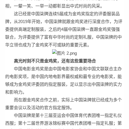
相，一颦一笑、一举一动都彰显出中式时尚的风采。
这已经是中国柒牌连续5届成为金鸡奖指定的评委服装品
牌，从2019年开始，中国柒牌就跟金鸡奖进行深度合作，为评
委提供高端定制服装，之后的4届中国柒牌一直跟金鸡奖强强
联合，为评委提供了富有中华时尚的定制礼服，中国柒牌的中
华立领也成为了金鸡奖不可或缺的重要元素。
高光时刻不只是金鸡奖，还有这些重要场合
中国电影金鸡奖是由中国电影家协会和中国文联联合主办
的电影奖项，是中国内地电影界最权威和最专业的电影奖，能
够成为金鸡奖评委团的指定服装，足以显示出中国柒牌的实力
和影响力。
而在跟金鸡奖合作之前，实际上中国柒牌就已经成为多个
重要会议以及活动的官方指定服饰。
中国柒牌是第十三届亚运会中国体育代表团唯一指定礼仪
西服；第十二届世界游泳锦标赛中国代表团唯一指定礼服；第