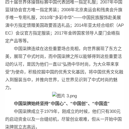
四十届世界体操锦标赛中国代表团唯一指定礼服；2007年中国
篮球协会官方唯一指定男装；2008年北京奥运会和残奥会升旗
手唯一专用礼服，2010年“多彩中华”——中国民族服饰赴美展
演中方指定馈赠美国政要首选礼品；2014年亚太经合组织（AP
EC）会议官方指定服装；2017年金砖国家领导人厦门会晤指
定产品等等。
中国柒牌连续在这些重要场合亮相，向世界展现了东方之
美，展现了中式时尚，而中国柒牌之所以能够得到这些重要活
动的认可，是因为他们一直以“弘扬中华时尚，为大众带来享
受”为使命，积极挖掘中国的优秀文化基因，将中国优秀文化融
入到服装当中，并推向世界，让世界见识到了中式时尚的魅
力。
中国柒牌始终坚持“中国心”、“中国创”、“中国造”
中国柒牌成立于1979年，刚成立的时候，他们只有300元
的启动资金以及一台缝纫机，尽管创业艰难，但从一开始中国
柒牌就立志高远，