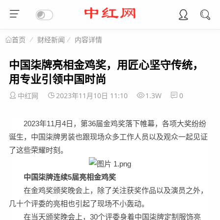
财经新闻
内容详情
首页
中国柒牌亮相金鸡奖，用匠心坚守传统，
用专业引领中国时尚
中红网
2023年11月10日 11:10
1.3W
0
2023年11月4日，第36届金鸡奖落下帷幕，各项大奖纷纷
诞生，中国柒牌男装也跟现场众多工作人员以及观众一起见证
了这些荣耀时刻。
中国柒牌连续5届亮相金鸡奖
在金鸡奖颁奖晚会上，除了关注获奖作品以及演员之外，
几十个评委的亮相也引起了现场不小轰动。
在当天颁奖晚会上，30个评委身着中国柒牌定制服饰亮