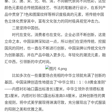
秦、汉、唐、宋、元、明、清，不同朝代崇尚不同色彩，这些
颜色元素结合传统国画技艺、书法的笔触进行设计，在系列产
品中贯穿了7色和图案纹样等辨识度极高的元素，将传统中国
色立体化贯穿其中，富有文化张力的同时极具视觉冲击力。
二是坚持中国创。
时代在变化，消费者也在变化，企业必须不断创新，这是
立命之本，中国柒牌深知这一点，所以他们在坚持传统、挖掘
国风的同时，也一直在不断进行创新，中国柒牌以传统文化作
为创新基因，并在产品中融入更多元、年轻化的潮流元素，融
汇中西，引领新的中式时尚。
比如多次在一些重要场合亮相的中华立领就充满了创新的
基因，中国柒牌创造性地提出了“中华立领1∶1∶0.8黄金准则”
——内搭衬衫袖口露出标准长1厘米，中华立领外衣领襟标准
宽1厘米，内搭衬衫领口露出标准高0.8厘米，这种创新性的黄
金规则，将中式美学展现得淋漓尽致，充分展现出了中式服装
的阳刚之美和优雅之美。