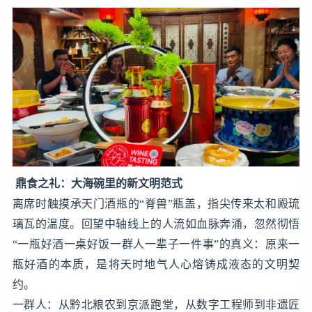
鼎食之礼：大海碗里的新文明范式
离席时触摸承天门酒瓶的“脊兽”瓶盖，指尖传来太和殿琉
璃瓦的温度。回望中轴线上的人流如血脉奔涌，忽然彻悟
“一瓶好酒一桌好饭一群人一辈子一件事”的真义：原来一
瓶好酒的本质，是将天时地气人心熔铸成液态的文明契
约。
一群人：从黔北粮农到京派跑堂，从数字工程师到非遗匠