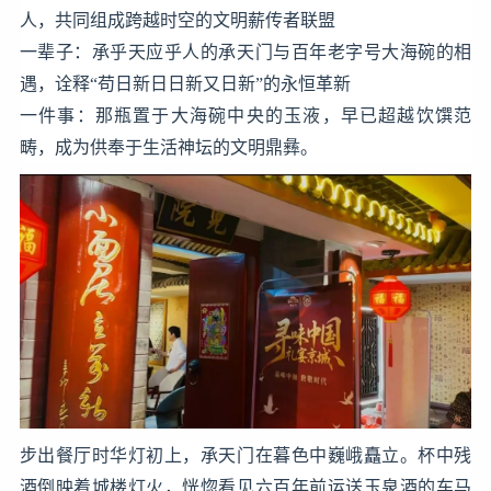
人，共同组成跨越时空的文明薪传者联盟
一辈子：承乎天应乎人的承天门与百年老字号大海碗的相
遇，诠释“苟日新日日新又日新”的永恒革新
一件事：那瓶置于大海碗中央的玉液，早已超越饮馔范
畴，成为供奉于生活神坛的文明鼎彝。
步出餐厅时华灯初上，承天门在暮色中巍峨矗立。杯中残
酒倒映着城楼灯火，恍惚看见六百年前运送玉泉酒的车马