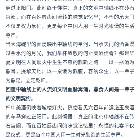
穿过正阳门。此刻终于懂得：真正的文明中轴线不在砖石
宫阙，而在百姓唇齿间流转的味觉记忆里；不朽的承天门
不仅是权力象征，更是每个中国人用一生时光酿造的生活
尊严。
当大海碗里的面汤映出中轴线的星河，当承天门的酒香漫
过金水河的月光，我们举杯致敬的何止美酒佳肴？那是华
夏文明在人间烟火中生生不息的鼎新之路——以一瓶酒为
鼎耳，提挈天地；以一桌饭为鼎腹，容纳众生；以一辈子
为鼎足，立定乾坤。
回望中轴线上的人流如文明血脉奔涌，鼎食人间是一辈子
的文明契约，
杯中美酒倒映着城楼灯火，恍惚看见六百年前运送玉泉酒
的车马穿过正阳门。此刻彻悟：真正的北京中轴线不在砖
石宫阙，而在百姓唇齿间的味觉记忆里；永恒的礼宴不仅
是仪式，更是每个中国人用一生时光酿造的生活尊严。