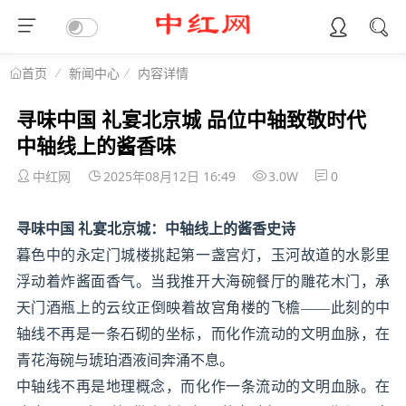
新闻中心
内容详情
首页
寻味中国 礼宴北京城 品位中轴致敬时代
中轴线上的酱香味
中红网
2025年08月12日 16:49
3.0W
0
寻味中国 礼宴北京城：中轴线上的酱香史诗
暮色中的永定门城楼挑起第一盏宫灯，玉河故道的水影里
浮动着炸酱面香气。当我推开大海碗餐厅的雕花木门，承
天门酒瓶上的云纹正倒映着故宫角楼的飞檐——此刻的中
轴线不再是一条石砌的坐标，而化作流动的文明血脉，在
青花海碗与琥珀酒液间奔涌不息。
中轴线不再是地理概念，而化作一条流动的文明血脉。在