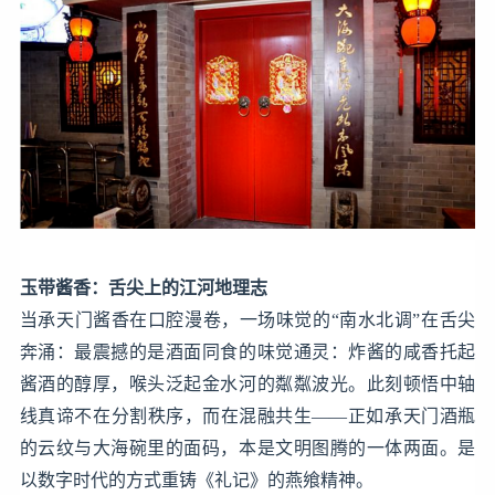
玉带酱香：舌尖上的江河地理志
当承天门酱香在口腔漫卷，一场味觉的“南水北调”在舌尖
奔涌：最震撼的是酒面同食的味觉通灵：炸酱的咸香托起
酱酒的醇厚，喉头泛起金水河的粼粼波光。此刻顿悟中轴
线真谛不在分割秩序，而在混融共生——正如承天门酒瓶
的云纹与大海碗里的面码，本是文明图腾的一体两面。是
以数字时代的方式重铸《礼记》的燕飨精神。