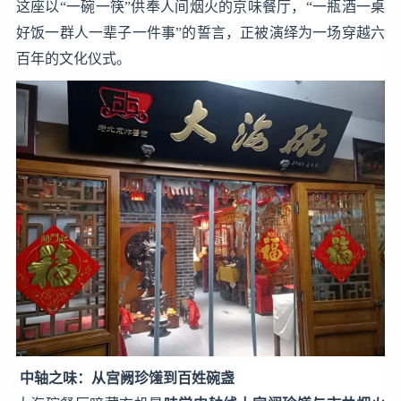
这座以“一碗一筷”供奉人间烟火的京味餐厅，“一瓶酒一桌
好饭一群人一辈子一件事”的誓言，正被演绎为一场穿越六
百年的文化仪式。
中轴之味：从宫阙珍馐到百姓碗盏