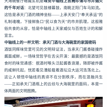
大海碗餐厅暗藏玄机是
味觉中轴线上宫阙珍馐与市井烟火
的千年对话
：北望可见鼓楼暮鼓，南眺正阳门车马如流。
这恰是承天门酒的精神坐标——上承天安门“奉天承运”的
礼制魂魄，下接鲜鱼口“民以食为天”的市井肌理，这般雅
俗共食的从容，恰是中轴线上天家威仪与百姓生计的和解
宣言。
中轴线上的一杯文明：承天门酒与大海碗里的家国密码
酒饭同辉味觉里可见的文明辩证法，当承天门酱香碰撞炸
酱面咸鲜，一场味觉哲学在舌尖开演：最震撼的是酒饭同
食时的味觉通感：抿酒时喉头泛起酱香浪潮，随即被炸酱
的咸鲜托起，恍若看见漕船载着酒坛沿大运河浩荡北上。
这让人顿悟中轴线的真谛不在分割秩序，而在混融共生
——正如承天门酒瓶上的云纹与大海碗里的面码，本是一
体两面的文明图腾。